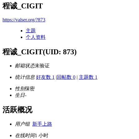
程诚_CIGIT
https://valser.org/?873
主题
个人资料
程诚_CIGIT
(UID: 873)
邮箱状态
未验证
统计信息
好友数 1
|
回帖数 0
|
主题数 1
性别
保密
生日
-
活跃概况
用户组
新手上路
在线时间
1 小时