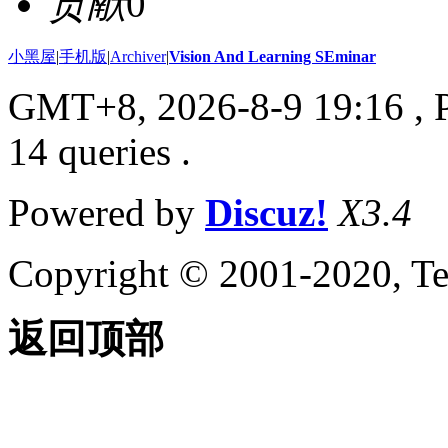
贡献
0
小黑屋
|
手机版
|
Archiver
|
Vision And Learning SEminar
GMT+8, 2026-8-9 19:16
, 
14 queries .
Powered by
Discuz!
X3.4
Copyright © 2001-2020, Te
返回顶部