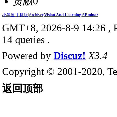
贡献
0
小黑屋
|
手机版
|
Archiver
|
Vision And Learning SEminar
GMT+8, 2026-8-9 14:26
, 
14 queries .
Powered by
Discuz!
X3.4
Copyright © 2001-2020, Te
返回顶部