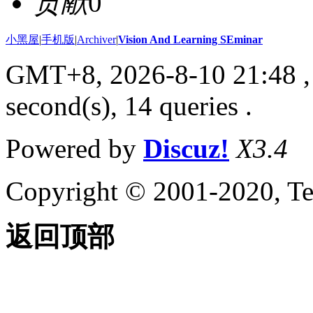
贡献
0
小黑屋
|
手机版
|
Archiver
|
Vision And Learning SEminar
GMT+8, 2026-8-10 21:48
,
second(s), 14 queries .
Powered by
Discuz!
X3.4
Copyright © 2001-2020, Te
返回顶部