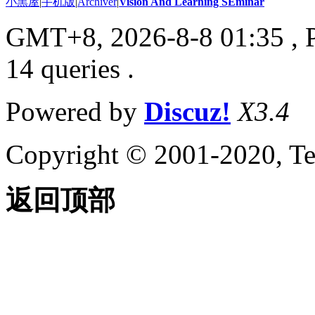
小黑屋
|
手机版
|
Archiver
|
Vision And Learning SEminar
GMT+8, 2026-8-8 01:35
, 
14 queries .
Powered by
Discuz!
X3.4
Copyright © 2001-2020, Te
返回顶部