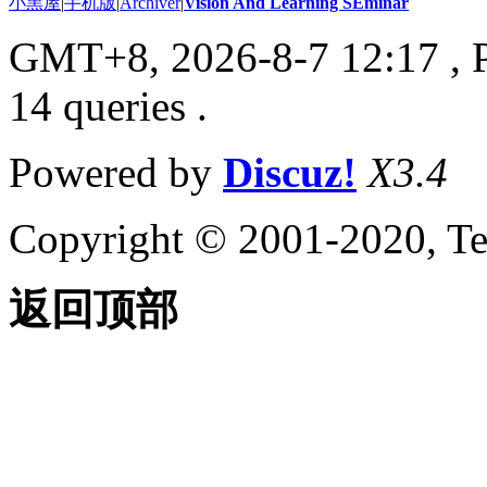
小黑屋
|
手机版
|
Archiver
|
Vision And Learning SEminar
GMT+8, 2026-8-7 12:17
, 
14 queries .
Powered by
Discuz!
X3.4
Copyright © 2001-2020, Te
返回顶部