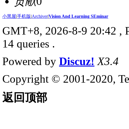
贡献
0
小黑屋
|
手机版
|
Archiver
|
Vision And Learning SEminar
GMT+8, 2026-8-9 20:42
, 
14 queries .
Powered by
Discuz!
X3.4
Copyright © 2001-2020, Te
返回顶部