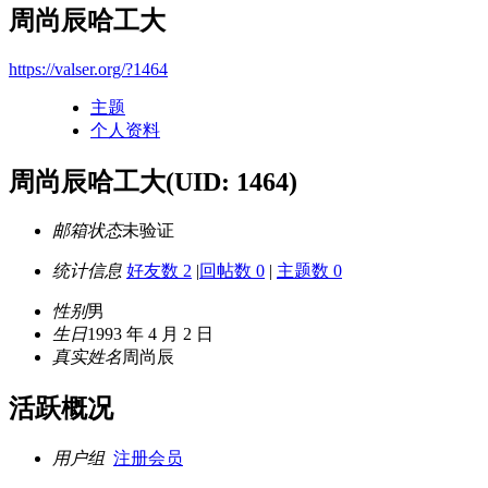
周尚辰哈工大
https://valser.org/?1464
主题
个人资料
周尚辰哈工大
(UID: 1464)
邮箱状态
未验证
统计信息
好友数 2
|
回帖数 0
|
主题数 0
性别
男
生日
1993 年 4 月 2 日
真实姓名
周尚辰
活跃概况
用户组
注册会员