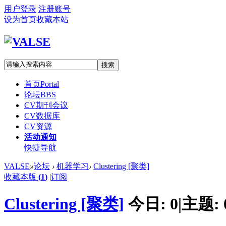
用户登录
注册账号
设为首页
收藏本站
搜索
首页
Portal
论坛
BBS
CV期刊会议
CV数据库
CV资源
活动通知
快捷导航
VALSE
»
论坛
›
机器学习
›
Clustering [聚类]
收藏本版
(
1
)
|
订阅
Clustering [聚类]
今日:
0
|
主题: