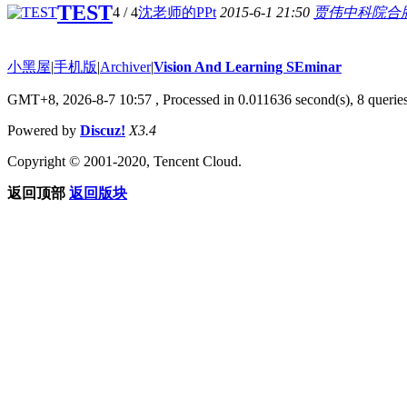
TEST
4
/ 4
沈老师的PPt
2015-6-1 21:50
贾伟中科院合
小黑屋
|
手机版
|
Archiver
|
Vision And Learning SEminar
GMT+8, 2026-8-7 10:57
, Processed in 0.011636 second(s), 8 queries
Powered by
Discuz!
X3.4
Copyright © 2001-2020, Tencent Cloud.
返回顶部
返回版块