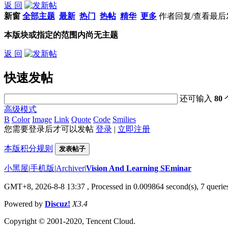
返 回
新窗
全部主题
最新
热门
热帖
精华
更多
作者
回复/查看
最后
本版块或指定的范围内尚无主题
返 回
快速发帖
还可输入
80
高级模式
B
Color
Image
Link
Quote
Code
Smilies
您需要登录后才可以发帖
登录
|
立即注册
本版积分规则
发表帖子
小黑屋
|
手机版
|
Archiver
|
Vision And Learning SEminar
GMT+8, 2026-8-8 13:37
, Processed in 0.009864 second(s), 7 queries
Powered by
Discuz!
X3.4
Copyright © 2001-2020, Tencent Cloud.