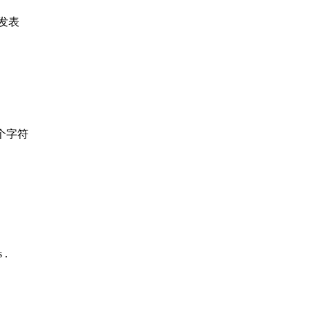
发表
个字符
 .