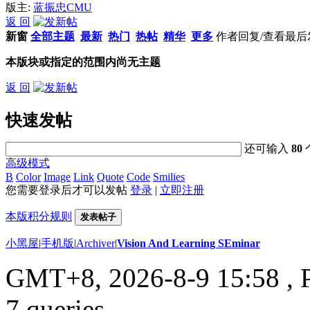
版主:
蓝振忠CMU
返 回
新窗
全部主题
最新
热门
热帖
精华
更多
作者
回复/查看
最后
本版块或指定的范围内尚无主题
返 回
快速发帖
还可输入
80
高级模式
B
Color
Image
Link
Quote
Code
Smilies
您需要登录后才可以发帖
登录
|
立即注册
本版积分规则
发表帖子
小黑屋
|
手机版
|
Archiver
|
Vision And Learning SEminar
GMT+8, 2026-8-9 15:58
, 
7 queries .