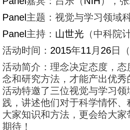
Panel
嘉宾
：吕乐（
NIH
），张
Panel
主题
：视觉与学习领域
Panel
主持
：
山世光
（中科院
活动时间
：
2015
年
11
月
26
日
活动简介
：理念决定态度，态
念和研究方法，才能产出优秀
活动特邀了三位视觉与学习领
践，讲述他们对于科学情怀、
大家知识和方法，更会给大家
期待！