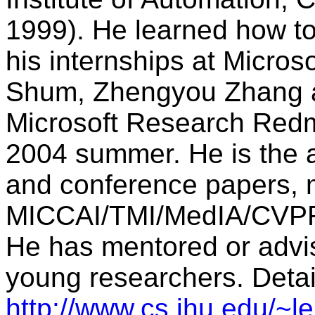
1999). He learned how to 
his internships at Micros
Shum, Zhengyou Zhang a
Microsoft Research Redm
2004 summer. He is the a
and conference papers, 
MICCAI/TMI/MedIA/CVP
He has mentored or advi
young researchers. Detail
http://www.cs.jhu.edu/~le