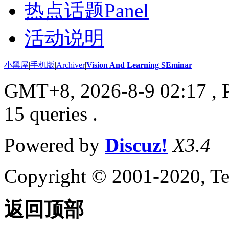
热点话题Panel
活动说明
小黑屋
|
手机版
|
Archiver
|
Vision And Learning SEminar
GMT+8, 2026-8-9 02:17
, 
15 queries .
Powered by
Discuz!
X3.4
Copyright © 2001-2020, Te
返回顶部