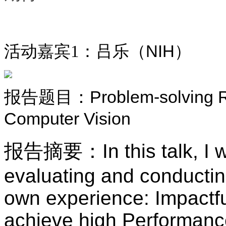
活动嘉宾
1
：吕乐（
NIH
）
：
Problem-solving 
报告题目
Computer Vision
报告摘要
：
In this talk, I
evaluating and conducting
own experience: Impactful
achieve high Performance