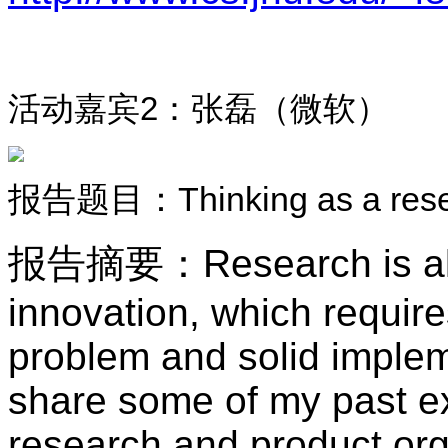
活动嘉宾
2
：张磊（微软）
：
Thinking as a res
报告题目
报告摘要
：
Research is a
innovation, which requir
problem and solid implement
share some of my past e
research and product org