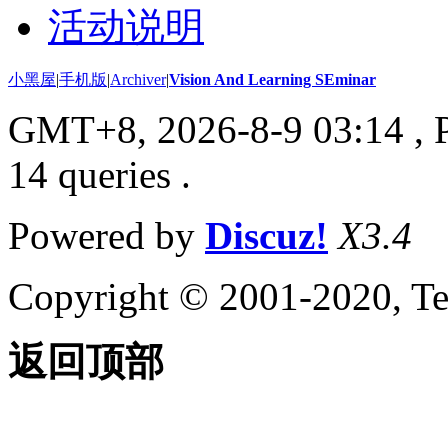
活动说明
小黑屋
|
手机版
|
Archiver
|
Vision And Learning SEminar
GMT+8, 2026-8-9 03:14
, 
14 queries .
Powered by
Discuz!
X3.4
Copyright © 2001-2020, Te
返回顶部