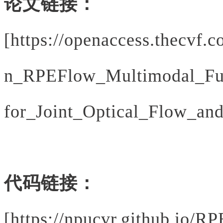
论文链接：
[https://openaccess.thecvf
n_RPEFlow_Multimodal_Fu
for_Joint_Optical_Flow_an
代码链接：
[https://npucvr.github.io/R