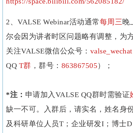
https://space.bilibili.com/562085182/
2、VALSE Webinar活动通常
每周三
晚
尔会因为讲者时区问题略有调整，为
关注VALSE微信公众号：
valse_wecha
QQ
T群
，群号：
863867505
）；
*注：
申请加入VALSE QQ群时需验证
缺一不可。入群后，请实名，姓名身
及科研单位人员T；企业研发I；博士