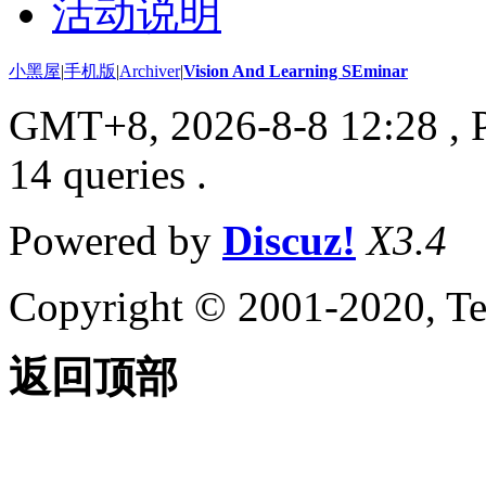
活动说明
小黑屋
|
手机版
|
Archiver
|
Vision And Learning SEminar
GMT+8, 2026-8-8 12:28
, 
14 queries .
Powered by
Discuz!
X3.4
Copyright © 2001-2020, Te
返回顶部