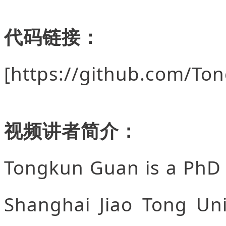
代码链接：
[https://github.com/T
视频讲者简介：
Tongkun Guan is a PhD st
Shanghai Jiao Tong Uni