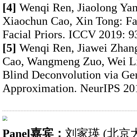
[4]
Wenqi Ren, Jiaolong Yan
Xiaochun Cao, Xin Tong: Fa
Facial Priors. ICCV 2019: 
[5]
Wenqi Ren, Jiawei Zhang
Cao, Wangmeng Zuo, Wei L
Blind Deconvolution via G
Approximation. NeurIPS 20
Panel嘉宾
：
刘家瑛 (北京