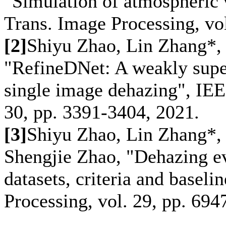
"Simulation of atmospheric 
Trans. Image Processing, vo
[2]
Shiyu Zhao, Lin Zhang*,
"RefineDNet: A weakly supe
single image dehazing", IEE
30, pp. 3391-3404, 2021.
[3]
Shiyu Zhao, Lin Zhang*,
Shengjie Zhao, "Dehazing e
datasets, criteria and basel
Processing, vol. 29, pp. 694