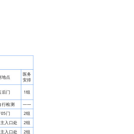
医务
测地点
安排
店后门
1组
自行检测
——
厅05门
2组
展厅主入口处
2组
展厅主入口处
2组