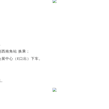
。
到西南角站 换乘；
会展中心（E口出）下车。
元。