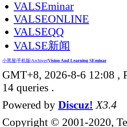
VALSEminar
VALSEONLINE
VALSEQQ
VALSE新闻
小黑屋
|
手机版
|
Archiver
|
Vision And Learning SEminar
GMT+8, 2026-8-6 12:08
, 
14 queries .
Powered by
Discuz!
X3.4
Copyright © 2001-2020, Te