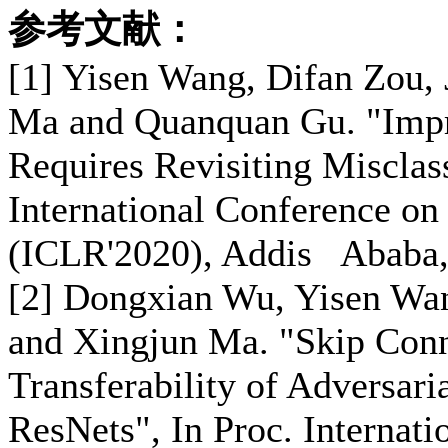
参考文献：
[1] Yisen Wang, Difan Zou, 
Ma and Quanquan Gu. "Impr
Requires Revisiting Misclas
International Conference on
(ICLR'2020), Addis Ababa,
[2] Dongxian Wu, Yisen Wan
and Xingjun Ma. "Skip Conn
Transferability of Adversar
ResNets", In Proc. Internat