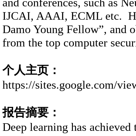
and conferences, such as 
IJCAI, AAAI, ECML etc. H
Damo Young Fellow”, and ob
from the top computer secu
个人主页：
https://sites.google.com/vi
报告摘要：
Deep learning has achieved 