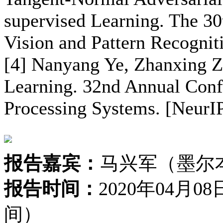
supervised Learning. The 3
Vision and Pattern Recogni
[4] Nanyang Ye, Zhanxing Z
Learning. 32nd Annual Conf
Processing Systems. [NeurI
报告嘉宾：
马兴军（墨尔
报告时间：
2020年04月
间）