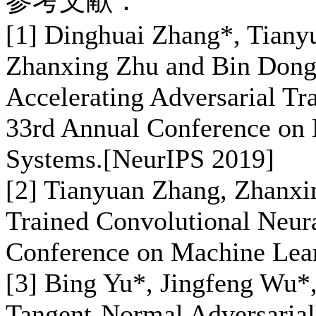
参考文献：
[1] Dinghuai Zhang*, Tiany
Zhanxing Zhu and Bin Dong
Accelerating Adversarial Tr
33rd Annual Conference on 
Systems.[NeurIPS 2019]
[2] Tianyuan Zhang, Zhanxin
Trained Convolutional Neura
Conference on Machine Lea
[3] Bing Yu*, Jingfeng Wu*
Tangent-Normal Adversarial