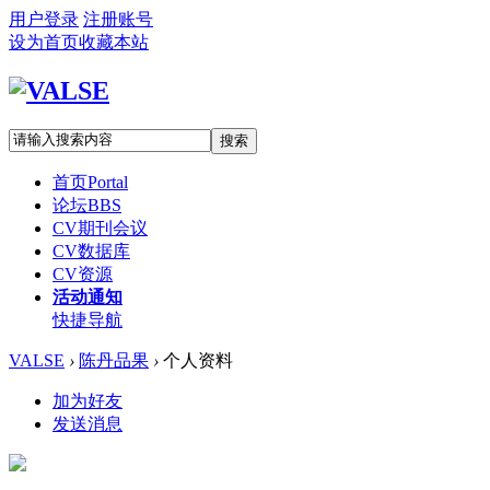
用户登录
注册账号
设为首页
收藏本站
搜索
首页
Portal
论坛
BBS
CV期刊会议
CV数据库
CV资源
活动通知
快捷导航
VALSE
›
陈丹品果
›
个人资料
加为好友
发送消息