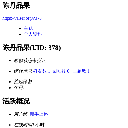
陈丹品果
https://valser.org/?378
主题
个人资料
陈丹品果
(UID: 378)
邮箱状态
未验证
统计信息
好友数 1
|
回帖数 0
|
主题数 1
性别
保密
生日
-
活跃概况
用户组
新手上路
在线时间
3 小时