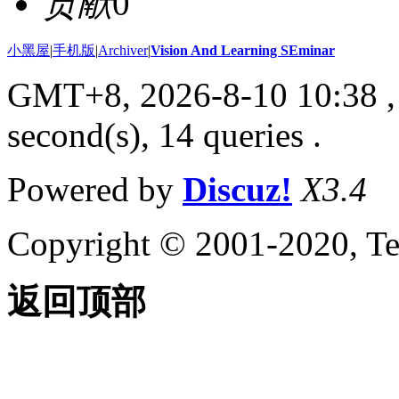
贡献
0
小黑屋
|
手机版
|
Archiver
|
Vision And Learning SEminar
GMT+8, 2026-8-10 10:38
,
second(s), 14 queries .
Powered by
Discuz!
X3.4
Copyright © 2001-2020, Te
返回顶部