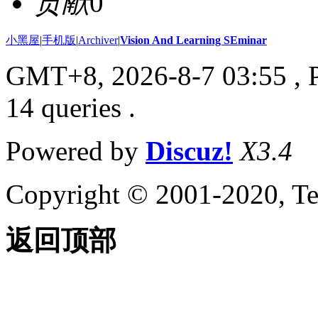
贡献
0
小黑屋
|
手机版
|
Archiver
|
Vision And Learning SEminar
GMT+8, 2026-8-7 03:55
, 
14 queries .
Powered by
Discuz!
X3.4
Copyright © 2001-2020, Te
返回顶部