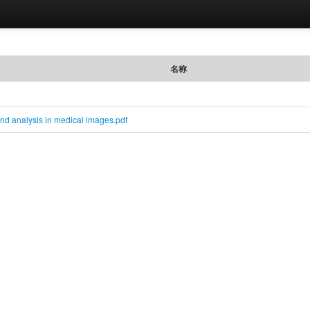
名称
d analysis in medical images.pdf