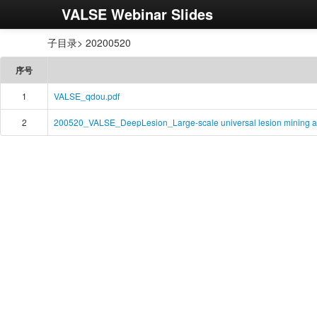
VALSE Webinar Slides
子目录> 20200520
序号
1
VALSE_qdou.pdf
2
200520_VALSE_DeepLesion_Large-scale universal lesion mining an