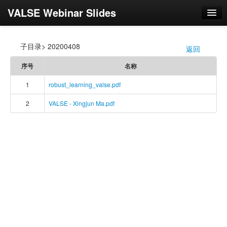
VALSE Webinar Slides
登录
子目录> 20200408
返回
/
序号
名称
1
robust_learning_valse.pdf
2
VALSE - Xingjun Ma.pdf