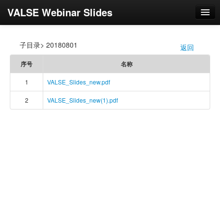
VALSE Webinar Slides
登录
子目录> 20180801
返回
/
序号
名称
1
VALSE_Slides_new.pdf
2
VALSE_Slides_new(1).pdf