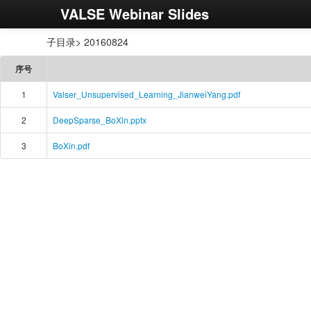
VALSE Webinar Slides
子目录> 20160824
序号
1
Valser_Unsupervised_Learning_JianweiYang.pdf
2
DeepSparse_BoXin.pptx
3
BoXin.pdf