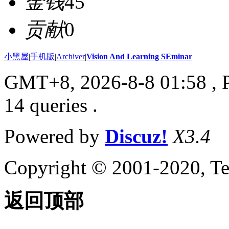
金钱
45
贡献
0
小黑屋
|
手机版
|
Archiver
|
Vision And Learning SEminar
GMT+8, 2026-8-8 01:58
, 
14 queries .
Powered by
Discuz!
X3.4
Copyright © 2001-2020, Te
返回顶部