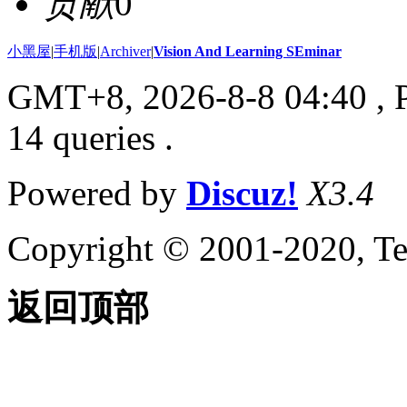
贡献
0
小黑屋
|
手机版
|
Archiver
|
Vision And Learning SEminar
GMT+8, 2026-8-8 04:40
, 
14 queries .
Powered by
Discuz!
X3.4
Copyright © 2001-2020, Te
返回顶部