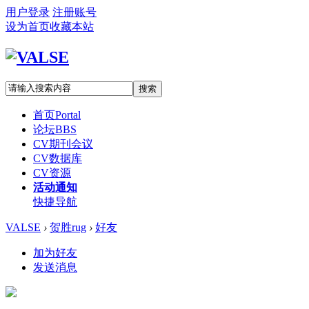
用户登录
注册账号
设为首页
收藏本站
搜索
首页
Portal
论坛
BBS
CV期刊会议
CV数据库
CV资源
活动通知
快捷导航
VALSE
›
贺胜rug
›
好友
加为好友
发送消息