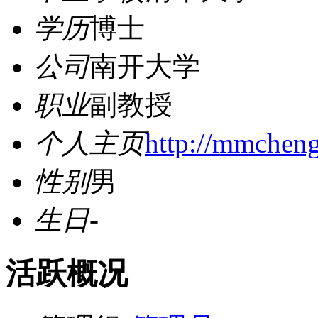
学历
博士
公司
南开大学
职业
副教授
个人主页
http://mmchen
性别
男
生日
-
活跃概况