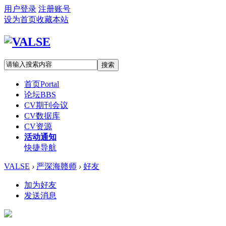
用户登录
注册账号
设为首页
收藏本站
搜索
首页
Portal
论坛
BBS
CV期刊会议
CV数据库
CV资源
活动通知
快捷导航
VALSE
›
严深海赣师
›
好友
加为好友
发送消息