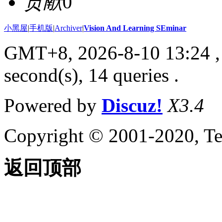
贡献
0
小黑屋
|
手机版
|
Archiver
|
Vision And Learning SEminar
GMT+8, 2026-8-10 13:24
,
second(s), 14 queries .
Powered by
Discuz!
X3.4
Copyright © 2001-2020, Te
返回顶部