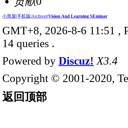
贡献
0
小黑屋
|
手机版
|
Archiver
|
Vision And Learning SEminar
GMT+8, 2026-8-6 11:51
, 
14 queries .
Powered by
Discuz!
X3.4
Copyright © 2001-2020, Te
返回顶部