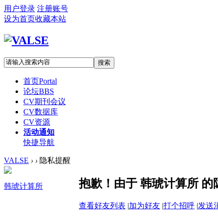
用户登录
注册账号
设为首页
收藏本站
搜索
首页
Portal
论坛
BBS
CV期刊会议
CV数据库
CV资源
活动通知
快捷导航
VALSE
›
›
隐私提醒
抱歉！由于 韩琥计算所 
韩琥计算所
查看好友列表
|
加为好友
|
打个招呼
|
发送