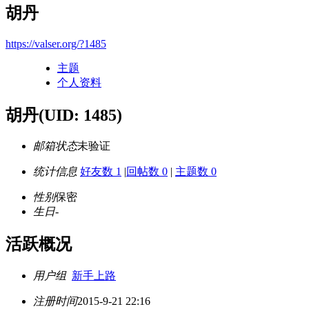
胡丹
https://valser.org/?1485
主题
个人资料
胡丹
(UID: 1485)
邮箱状态
未验证
统计信息
好友数 1
|
回帖数 0
|
主题数 0
性别
保密
生日
-
活跃概况
用户组
新手上路
注册时间
2015-9-21 22:16