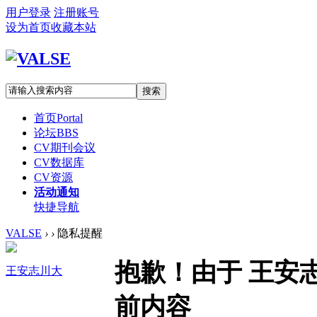
用户登录
注册账号
设为首页
收藏本站
搜索
首页
Portal
论坛
BBS
CV期刊会议
CV数据库
CV资源
活动通知
快捷导航
VALSE
›
›
隐私提醒
抱歉！由于 王安
王安志川大
前内容