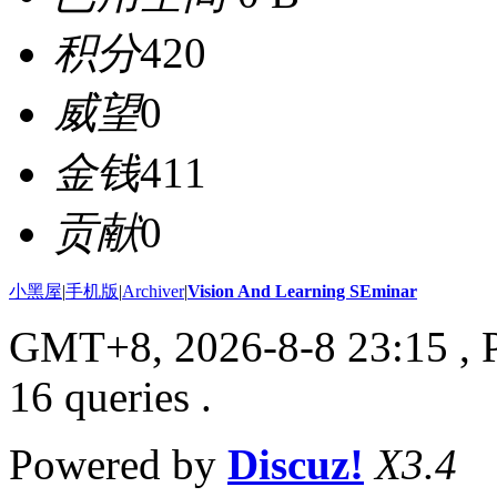
积分
420
威望
0
金钱
411
贡献
0
小黑屋
|
手机版
|
Archiver
|
Vision And Learning SEminar
GMT+8, 2026-8-8 23:15
, 
16 queries .
Powered by
Discuz!
X3.4