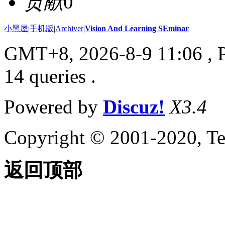
贡献
0
小黑屋
|
手机版
|
Archiver
|
Vision And Learning SEminar
GMT+8, 2026-8-9 11:06
, 
14 queries .
Powered by
Discuz!
X3.4
Copyright © 2001-2020, Te
返回顶部