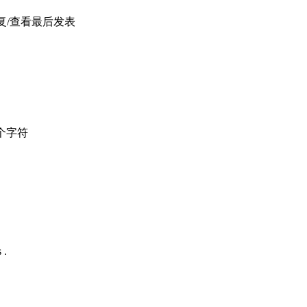
复/查看
最后发表
个字符
 .