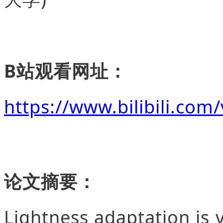
B站观看网址：
https://www.bilibili.co
论文摘要：
Lightness adaptation is v