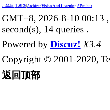
小黑屋
|
手机版
|
Archiver
|
Vision And Learning SEminar
GMT+8, 2026-8-10 00:13
,
second(s), 14 queries .
Powered by
Discuz!
X3.4
Copyright © 2001-2020, Te
返回顶部