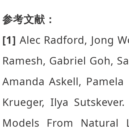
参考文献：
[1]
Alec Radford, Jong Wo
Ramesh, Gabriel Goh, San
Amanda Askell, Pamela M
Krueger, Ilya Sutskever.
Models From Natural 