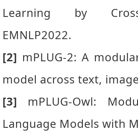
Learning by Cross-
EMNLP2022.
[2]
mPLUG-2: A modular
model across text, imag
[3]
mPLUG-Owl: Modul
Language Models with Mu