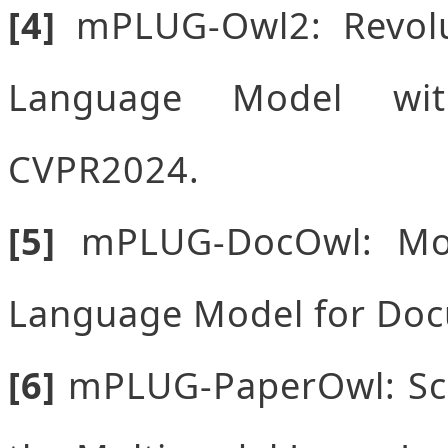
[
4]
mPLUG-Owl2: Revolu
Language Model with
CVPR2024.
[5]
mPLUG-DocOwl: Mod
Language Model for Doc
[6]
mPLUG-PaperOwl: Scie