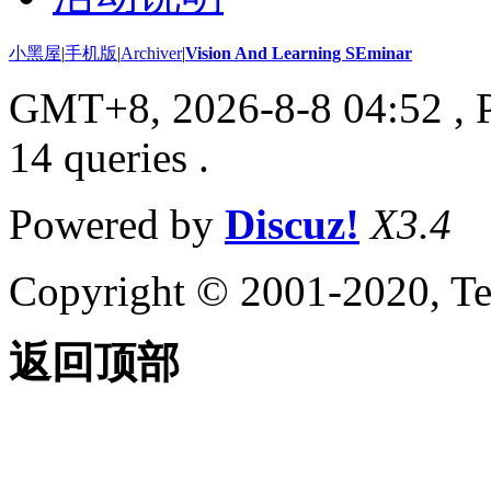
小黑屋
|
手机版
|
Archiver
|
Vision And Learning SEminar
GMT+8, 2026-8-8 04:52
, 
14 queries .
Powered by
Discuz!
X3.4
Copyright © 2001-2020, Te
返回顶部