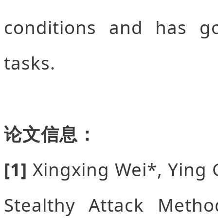
conditions and has go
tasks.
论文信息：
[1]
Xingxing Wei*, Ying G
Stealthy Attack Metho