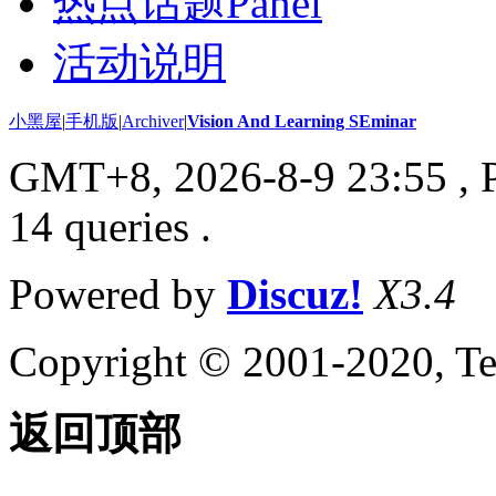
热点话题Panel
活动说明
小黑屋
|
手机版
|
Archiver
|
Vision And Learning SEminar
GMT+8, 2026-8-9 23:55
, 
14 queries .
Powered by
Discuz!
X3.4
Copyright © 2001-2020, Te
返回顶部