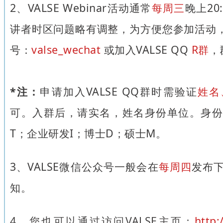
2、VALSE Webinar活动通常
每周三
晚上20
讲者时区问题略有调整，为方便您参加活动，
号：
valse_wechat
或加入VALSE QQ
R群
，
*注：
申请加入VALSE QQ群时需验证
姓名
可。入群后，请实名，姓名身份单位。身份
T；企业研发I；博士D；硕士M。
3、VALSE微信公众号一般会在
每周四
发布下
知。
4
、
您也可以通过访问VALSE主页：
http: