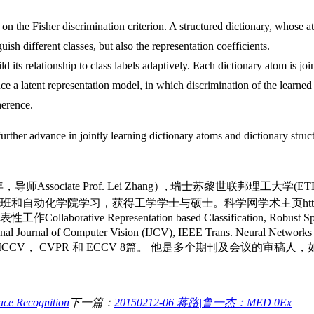
 the Fisher discrimination criterion. A structured dictionary, whose at
ish different classes, but also the representation coefficients.
 its relationship to class labels adaptively. Each dictionary atom is join
uce a latent representation model, in which discrimination of the learned 
herence.
urther advance in jointly learning dictionary atoms and dictionary stru
ciate Prof. Lei Zhang）, 瑞士苏黎世联邦理工大学(ETHz) 
化学院学习，获得工学学士与硕士。科学网学术主页http://id.scie
resentation based Classification, Robust Sparse Codi
mputer Vision (IJCV), IEEE Trans. Neural Networks and Le
表会议有 ICCV， CVPR 和 ECCV 8篇。 他是多个期刊及会议的审稿人，如 P
 Recognition
下一篇：
20150212-06 蒋路|鲁一杰：MED 0Ex