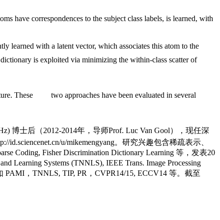
oms have correspondences to the subject class labels, is learned, with
tly learned with a latent vector, which associates this atom to the
dictionary is exploited via minimizing the within-class scatter of
cture. These
two approaches have been evaluated in several
博士后（2012-2014年，导师Prof. Luc Van Gool），现任深
ncenet.cn/u/mikemengyang。研究兴趣包含稀疏表示、
ng, Fisher Discrimination Dictionary Learning 等，发表20
arning Systems (TNNLS), IEEE Trans. Image Processing
AMI，TNNLS, TIP, PR，CVPR14/15, ECCV14 等。截至