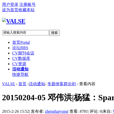
用户登录
注册账号
设为首页
收藏本站
搜索
首页
Portal
论坛
BBS
CV期刊会议
CV数据库
CV资源
活动通知
快捷导航
VALSE
›
首页
›
活动通知
›
专题侠客群论剑
›
查看内容
20150204-05 邓伟洪|杨猛：Sparse R
2015-2-26 15:52
|
发布者:
zhenghaiyong
|
查看:
8781
|
评论: 0
|
来自: