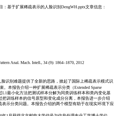
：基于扩展稀疏表示的人脸识别DengWH.pptx文章信息：
ttern Anal. Mach. Intell., 34 (9): 1864–1870, 2012
、光照、遮挡等鲁棒人脸识别难题提供了全新的思路，掀起了国际上稀疏表示模式识
介绍一种扩展稀疏表示分类（Extended Sparse
征变化规律，通过L1最小化方法把测试样本分解为同类训练样本和类内变化基
通过把训练样本的信号原型和变化成分分离，本报告进一步介绍
受控训练样本条件下的稀疏表示分类问题。本报告介绍的两个模型有助于在现实环境下应
10年1月获得北京邮电大学信号与信息处理专业工学博士学位