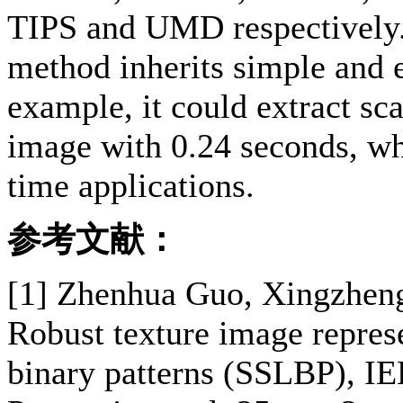
TIPS and UMD respectively.
method inherits simple and e
example, it could extract sc
image with 0.24 seconds, wh
time applications.
参考文献：
[1] Zhenhua Guo, Xingzheng
Robust texture image represe
binary patterns (SSLBP), I