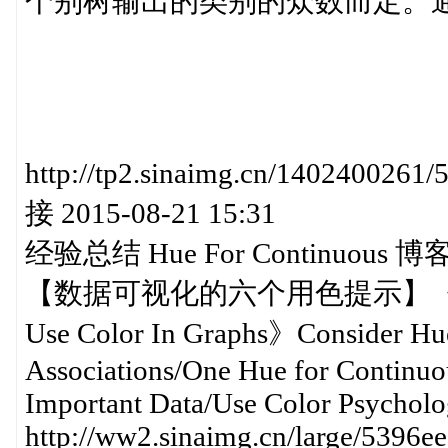
个别树输出的类别的众数而定。通过自助法（b
http://tp2.sinaimg.cn/140240
接 2015-08-21 15:31
经验总结 Hue For Continuous 
【数据可视化的六个用色提示】《How to An
Use Color In Graphs》Consider Hue
Associations/One Hue for Continuou
Important Data/Use Color Psycholo
http://ww2.sinaimg.cn/large/5396