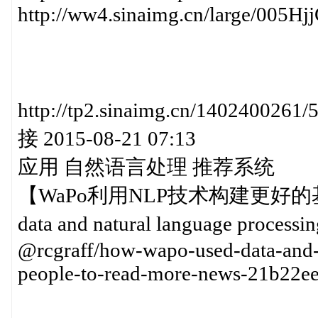
http://ww4.sinaimg.cn/large/005
http://tp2.sinaimg.cn/140240
接 2015-08-21 07:13
应用 自然语言处理 推荐系统
【WaPo利用NLP技术构建更好的基
data and natural language processi
@rcgraff/how-wapo-used-data-and-n
people-to-read-more-news-21b22ee