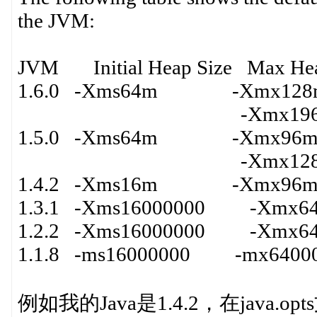
the JVM:
JVM Initial Heap Size Max Hea
1.6.0 -Xms64m -Xmx128m (
-Xmx196m (64-
1.5.0 -Xms64m -Xmx96m (
-Xmx128m (64-
1.4.2 -Xms16m -Xmx96
1.3.1 -Xms16000000 -Xmx64
1.2.2 -Xms16000000 -Xmx64
1.1.8 -ms16000000 -mx6400
例如我的Java是1.4.2，在java.