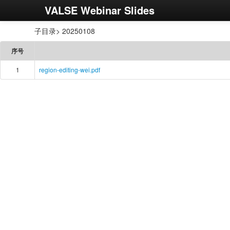
VALSE Webinar Slides
子目录> 20250108
序号
1
region-editing-wei.pdf